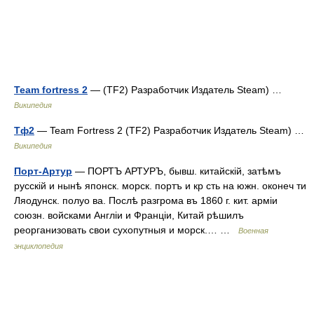
Team fortress 2
— (TF2) Разработчик Издатель Steam) …
Википедия
Тф2
— Team Fortress 2 (TF2) Разработчик Издатель Steam) …
Википедия
Порт-Артур
— ПОРТЪ АРТУРЪ, бывш. китайскій, затѣмъ
русскій и нынѣ японск. морск. портъ и кр сть на южн. оконеч ти
Ляодунск. полуо ва. Послѣ разгрома въ 1860 г. кит. арміи
союзн. войсками Англіи и Франціи, Китай рѣшилъ
реорганизовать свои сухопутныя и морск.… …
Военная
энциклопедия