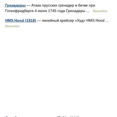
Гренадеры
— Атака прусских гренадер в битве при
Гогенфридберге 4 июня 1745 года Гренадеры …
Википедия
HMS Hood (1918)
— линейный крейсер «Худ» HMS Hood …
Википедия